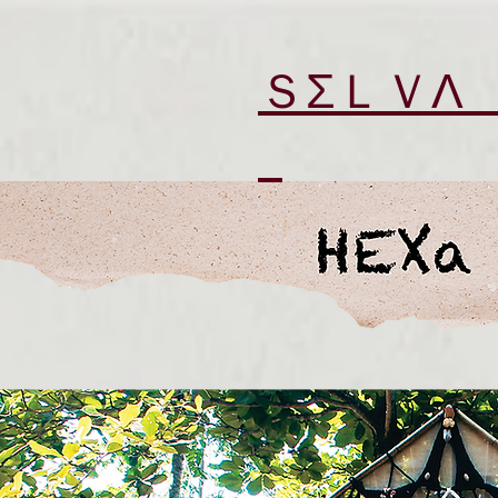
ＳΣＬＶΛ ＢＨΛＩＲ