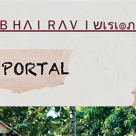
ΛＶＩשเรเ๏ภคгץ ฬєคש