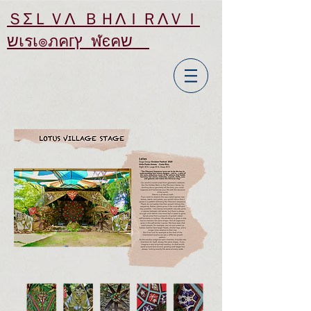
ＳΣＬＶΛ ＢＨΛＩＲΛＶＩ
שเรเ๏ภคгץ ฬєคש