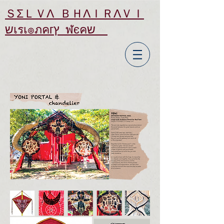
ＳΣＬＶΛ ＢＨΛＩＲΛＶＩ
שเรเ๏ภคгץ ฬєคש